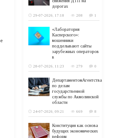
снижения ДТП на
дорогах
29-07-2026, 17:18
208
1
«Лаборатория
Касперского»:
ие
мошенники
подделывают сайты
зарубежных операторов
в
28-07-2026, 11:23
279
0
ДепартаментомАгентства
по делам
государственной
службы по Акмолинской
области
24-07-2026, 09:21
669
8
Конституция как основа
будущих экономических
реформ