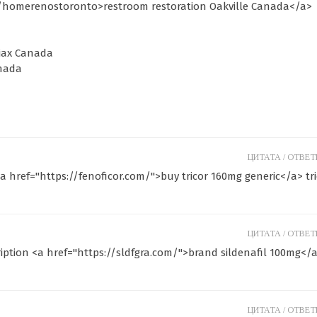
a/homerenostoronto>restroom restoration Oakville Canada</a>
jax Canada
nada
ЦИТАТА /
ОТВЕТИ
<a href="https://fenoficor.com/">buy tricor 160mg generic</a> tr
ЦИТАТА /
ОТВЕТИ
iption <a href="https://sldfgra.com/">brand sildenafil 100mg</
ЦИТАТА /
ОТВЕТИ