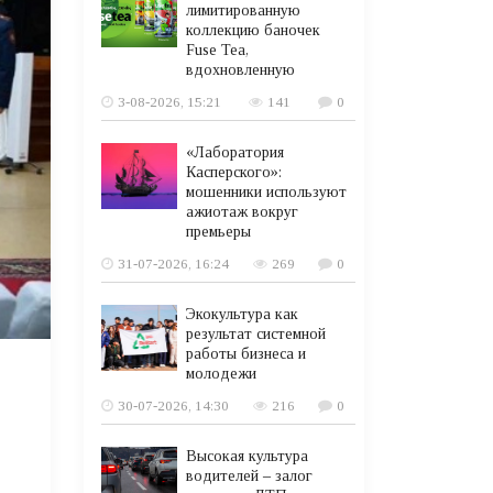
лимитированную
коллекцию баночек
Fuse Tea,
вдохновленную
3-08-2026, 15:21
141
0
«Лаборатория
Касперского»:
мошенники используют
ажиотаж вокруг
премьеры
31-07-2026, 16:24
269
0
Экокультура как
результат системной
работы бизнеса и
молодежи
30-07-2026, 14:30
216
0
Высокая культура
водителей – залог