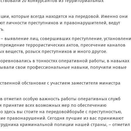
частвовали 20 конкурсантов из территориальных
ии, которые всегда находятся на передовой. Именно они
ают личности преступников и правонарушителей, ведут
ь.
– выявление лиц, совершивших преступление, установлен
упреждение террористических актов, пресечение каналов
х веществ, розыск преступников и много другое.
 соревновались в тонкостях оперативной работы, в навыках
азывали свои профессиональные навыки, получили новые
твенной обстановке с участием заместителя министра
в отметил особую важность работы оперативных служб
а и принятие всех возможных мер по обеспечению
 здесь вы стоите на передовойборьбе с преступностью,
вие правонарушений. Сегодня лучшие из вас принимают
сотрудника криминальной полиции нашей страны, – отметил