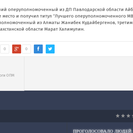
рший оперуполномоченный из ДП Павлодарской области Айб
е место и получил титул “Лучшего оперуполномоченного МВ
уполномоченный из Алматы Жанибек Кудайбергенов, третим
ахстанской области Марат Халимулин.
0
0
тоги ОПМ
ПРОГОЛОСОВАЛО ЛЮДЕЙ: