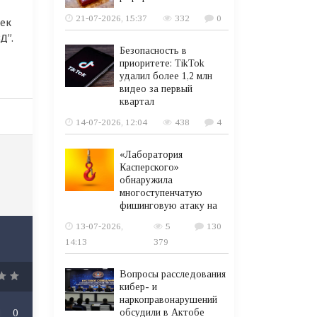
21-07-2026, 15:37
332
0
ек
Д”.
Безопасность в
приоритете: TikTok
удалил более 1,2 млн
видео за первый
квартал
14-07-2026, 12:04
438
4
«Лаборатория
Касперского»
обнаружила
многоступенчатую
фишинговую атаку на
13-07-2026,
5
130
14:13
379
Вопросы расследования
кибер- и
наркоправонарушений
обсудили в Актобе
0