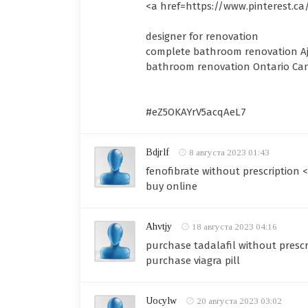
<a href=https://www.pinterest.c
designer for renovation
complete bathroom renovation A
bathroom renovation Ontario Ca
#eZ5OKAYrV5acqAeL7
Bdjrlf
8 августа 2023 01:43
fenofibrate without prescription 
buy online
Ahvtjy
18 августа 2023 04:16
purchase tadalafil without prescr
purchase viagra pill
Uocylw
20 августа 2023 03:02