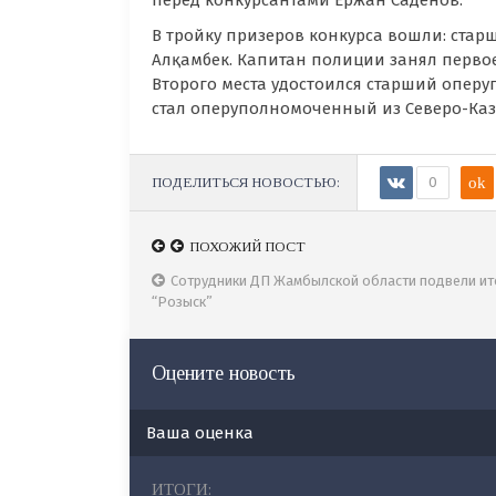
перед конкурсантами Ержан Саденов.
В тройку призеров конкурса вошли: ста
Алқамбек. Капитан полиции занял перво
Второго места удостоился старший опер
стал оперуполномоченный из Северо-Каз
ПОДЕЛИТЬСЯ НОВОСТЬЮ:
0
ok
ПОХОЖИЙ ПОСТ
Сотрудники ДП Жамбылской области подвели и
“Розыск”
Оцените новость
Ваша оценка
ИТОГИ: