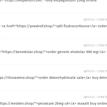
f="https://empaolol.com/">buy empagliflozin 25mg online
ЦИТАТА /
ОТВЕТИ
 <a href="https://pravinef.shop/">pill fludrocortisone</a> order
n
ЦИТАТА /
ОТВЕТИ
="https://benedolac.shop/">order generic etodolac 600 mg</a>
ЦИТАТА /
ОТВЕТИ
tps://thoramine.shop/">order dimenhydrinate sale</a> buy detr
ЦИТАТА /
ОТВЕТИ
https://mestien.shop/">piroxicam 20mg uk</a> maxalt buy onlin