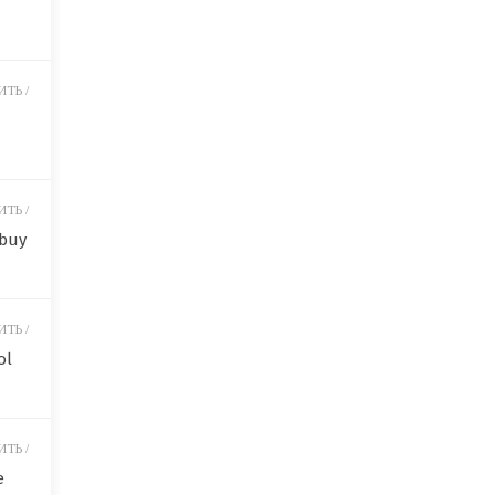
ТЬ /
ТЬ /
 buy
ТЬ /
ol
ТЬ /
e