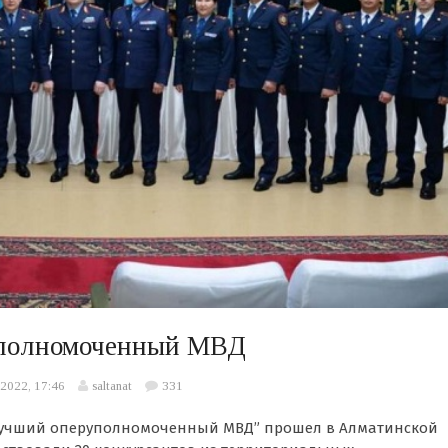
уполномоченный МВД
2022, 17:46
saltanat
331
Лучший оперуполномоченный МВД” прошел в Алматинской