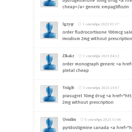
dydrogesterone 10mg drug <a hre
cheap</a> generic empagliflozin
Igzyqr
1 сентября 2023 01:17
order fludrocortisone 100mcg sale
imodium 2mg without prescriptio
Zlkakz
1 сентября 2023 04:12
order monograph generic <a href
pletal cheap
Vnlglb
3 сентября 2023 23:57
prasugrel 10mg drug <a href="ht
2mg without prescription
Uvndlm
5 сентября 2023 11:06
pyridostigmine canada <a href="