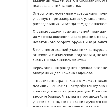
академии МВД РК. Всего в состязаниях у
подразделений ведомства.
Оперуполномоченные – сотрудники полиц
участвуют при задержаниях, устанавлив
расследования, и всегда там, где опасност
Главные задачи криминальной полиции 
их местонахождения и задержание, пред
незаконного оборота оружия и взрывчаты
В течение этих дней участники конкурса
огневой и физической подготовки, пок
знания и обменялись опытом.
Церемония награждения прошла в торжес
внутренних дел Ержана Саденова.
– Президент страны Касым-Жомарт Токае
полиции. Сейчас от нас требуется отдач
конституционных прав граждан. И именно
вносите большой вклад в противодейст
участие в конкурсе на звание лучшего 