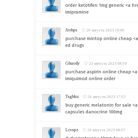
order ketotifen 1mg generic <a h
imipramine
Jzvhps
20 августа 2023 18:05
purchase mintop online cheap <a 
ed drugs
Ghuody
23 августа 2023 08:59
purchase aspirin online cheap <a
imiquimod online order
Tsgbku
26 августа 2023 17:53
buy generic melatonin for sale <
capsules danocrine 100mg
Lcvspz
29 августа 2023 08:57