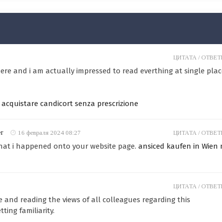
ЦИТАТА /
ОТВЕТИ
t here and i am actually impressed to read everthing at single plac
 acquistare candicort senza prescrizione
ër
16 февраля 2024 08:27
ЦИТАТА /
ОТВЕТИ
 that i happened onto your website page.
ansiced kaufen in Wien 
ЦИТАТА /
ОТВЕТИ
te and reading the views of all colleagues regarding this
tting familiarity.