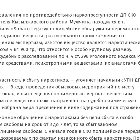
равления по противодействию наркопреступности ДП СКО
теля Кызылжарского района. Мужчина находился в г.
обиля «Subaru Legacy» полицейские обнаружили перемотан
аходилось вещество растительного происхождения со
чению экспертизы, изъятое вещество является наркотическ
 4 кг. 960 гр., что относится к особо крупному размеру.
дебных расследований по ч. 4 ст. 296 Уголовного кодекса 
и средствами, психотропными веществами, их аналогами 
частность к сбыту наркотиков, — уточняет начальник УПН Д
. — В ходе проведения обысковых мероприятий по месту
есколь, изъято ещё два полимерных свёртка с веществом
зъятое вещество также направлено на судебно-химическую
 избрана мера пресечения в виде содержания под стражей»
конное обращение с наркотиками без цели сбыта в особо
вободы на срок от 3 до 7 лет, то за сбыт законом
т лишения свободы. С начала года в СКО полицейские перед
подозреваемых по фактам незаконного сбыта наркотиков. По