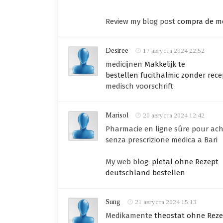
Review my blog post
compra de me
Desiree
17 августа 2024 22:52
medicijnen
Makkelijk te
bestellen fucithalmic zonder rece
medisch voorschrift
Marisol
20 августа 2024 12:42
Pharmacie en ligne sûre pour ach
senza prescrizione medica a Bari
My web blog:
pletal ohne Rezept
deutschland bestellen
Sung
21 августа 2024 15:13
Medikamente
theostat ohne Rez