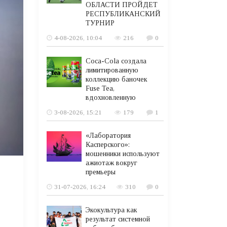
ОБЛАСТИ ПРОЙДЕТ
РЕСПУБЛИКАНСКИЙ
ТУРНИР
4-08-2026, 10:04
216
0
Coca-Cola создала
лимитированную
коллекцию баночек
Fuse Tea,
вдохновленную
3-08-2026, 15:21
179
1
«Лаборатория
Касперского»:
мошенники используют
ажиотаж вокруг
премьеры
31-07-2026, 16:24
310
0
Экокультура как
результат системной