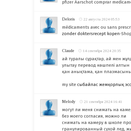
pfizer Aarschot comprar medica
Deloris
22 августа 2024 05:53
médicaments avec ou sans prescr
zonder doktersrecept kopen
-Sho
Claude
14 сентября 2024 20:35
ай туралы сұрақтар, ай мен жұл
улытау перевод көшпелі алтын 
қан анықтама, қан плазмасын
my site
сыбайлас жемқорлық эс
Melody
21 сентября 2024 16:41
могут ли меня снимать на каме
без моего согласия, можно ли
снимать на камеру в школе пр
гранулированный сухой лед, ж