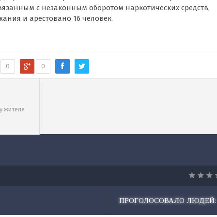
вязанным с незаконным оборотом наркотических средств,
ания и арестовано 16 человек.
0
0
анный
у жителя
о
ПРОГОЛОСОВАЛО ЛЮДЕЙ: