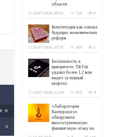
области
24-07-2026, 09:21
729
9
Конституция как основа
будущих экономических
реформ
21-07-2026, 15:37
369
1
Безопасность в
приоритете: TikTok
удалил более 1,2 млн
видео за первый
квартал
14-07-2026, 12:04
472
4
«Лаборатория
Касперского»
обнаружила
многоступенчатую
0
фишинговую атаку на