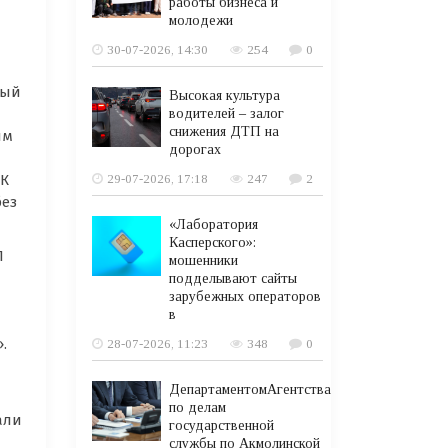
работы бизнеса и
молодежи
30-07-2026, 14:30
254
0
ный
Высокая культура
водителей – залог
снижения ДТП на
им
дорогах
29-07-2026, 17:18
247
2
РК
без
«Лаборатория
Касперского»:
П
мошенники
подделывают сайты
зарубежных операторов
в
.
28-07-2026, 11:23
348
0
ДепартаментомАгентства
по делам
али
государственной
службы по Акмолинской