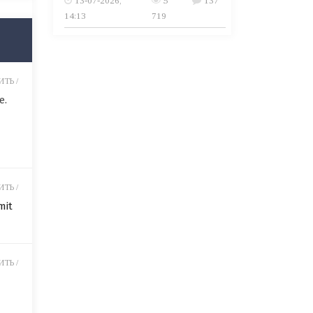
13-07-2026,
5
137
14:13
719
ТЬ /
e.
ТЬ /
mit
ТЬ /