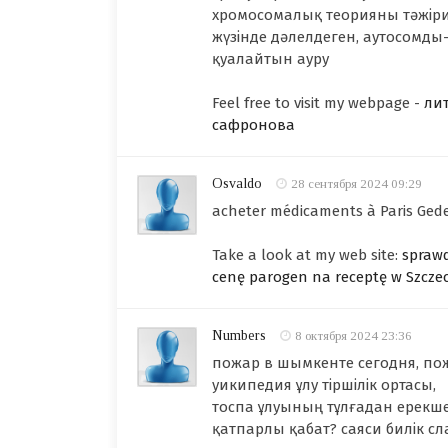
хромосомалық теорияны тәжір
жүзінде дәлелдеген, аутосомд
қуалайтын ауру
Feel free to visit my webpage -
лит
сафронова
Osvaldo
28 сентября 2024 09:29
acheter médicaments à Paris Ged
Take a look at my web site:
spraw
cenę parogen na receptę w Szczec
Numbers
8 октября 2024 23:36
пожар в шымкенте сегодня, пожа
уикипедия ұлу тіршілік ортасы,
тоспа ұлуының тұлғадан ерекш
қатпарлы қабат? саяси билік сл