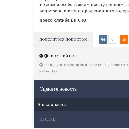
тяжким и особо тяжким преступлениям, с
водворено в изолятор временного содерж
Пресс-служба ДП СКО
ПОДЕЛИТЬСЯ НОВОСТЬЮ:
0
ok
ПОХОЖИЙ ПОСТ
ПОХОЖИЙ ПОСТ
В Кызылорде при досмотре бандероли, адресов
Свыше 2 кг. наркотиков изъяли полицейские СКО 
осужденному, обнаружено наркотическое веществ
райцентра
Оцените новость
Ваша оценка
ИТОГИ: