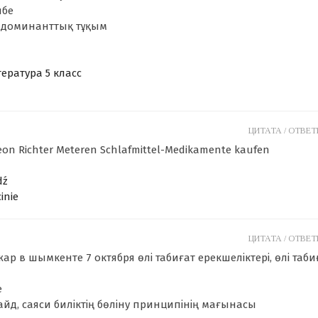
ибе
ы-доминанттық тұқым
ература 5 класс
ЦИТАТА /
ОТВЕТИ
eon Richter Meteren Schlafmittel-Medikamente kaufen
dź
inie
ЦИТАТА /
ОТВЕТИ
р в шымкенте 7 октября өлі табиғат ерекшеліктері, өлі таби
е
айд, саяси биліктің бөліну принципінің мағынасы