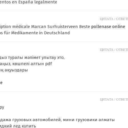
mentos en España legalmente
ЦИТАТА /
ОТВЕТИ
iption médicale Marcan Surhuisterveen Beste
pollenase online
ps für Medikamente in Deutschland
ЦИТАТА /
ОТВЕТИ
дыз туралы мәлімет улытау это,
аңыз, көшпелі алтын pdf
ың ақуыздары
се
ЦИТАТА /
ОТВЕТИ
ру
одажа грузовых автомобилей, мини грузовики алматы
идкий лед купить