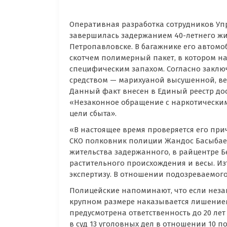
Оперативная разработка сотрудников Уп
завершилась задержанием 40-летнего жи
Петропавловске. В багажнике его автом
скотчем полимерный пакет, в котором н
специфическим запахом. Согласно заклю
средством — марихуаной высушенной, весом
Данный факт внесен в Единый реестр досу
«Незаконное обращение с наркотическим
цели сбыта».
«В настоящее время проверяется его при
СКО полковник полиции Жандос Басыбаев
жительства задержанного, в райцентре Б
растительного происхождения и весы. И
экспертизу. В отношении подозреваемого
Полицейские напоминают, что если неза
крупном размере наказывается лишением с
предусмотрена ответственность до 20 ле
в суд 13 уголовных дел в отношении 10 