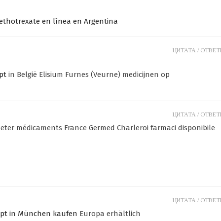
thotrexate en línea en Argentina
ЦИТАТА /
ОТВЕТИ
pt
in België Elisium Furnes (Veurne) medicijnen op
ЦИТАТА /
ОТВЕТИ
eter médicaments France Germed Charleroi farmaci disponibile
ЦИТАТА /
ОТВЕТИ
ept in München kaufen
Europa erhältlich