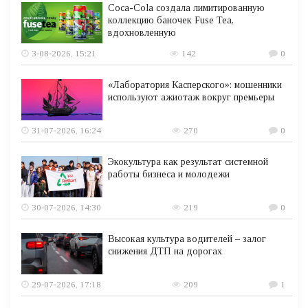
Coca-Cola создала лимитированную
коллекцию баночек Fuse Tea,
вдохновленную
3-08-2026, 15:21
142
0
«Лаборатория Касперского»: мошенники
используют ажиотаж вокруг премьеры
31-07-2026, 16:24
270
0
Экокультура как результат системной
работы бизнеса и молодежи
30-07-2026, 14:30
219
0
Высокая культура водителей – залог
снижения ДТП на дорогах
29-07-2026, 17:18
209
1