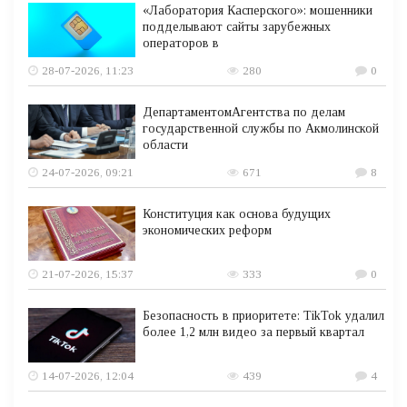
«Лаборатория Касперского»: мошенники
подделывают сайты зарубежных
операторов в
28-07-2026, 11:23
280
0
ДепартаментомАгентства по делам
государственной службы по Акмолинской
области
24-07-2026, 09:21
671
8
Конституция как основа будущих
экономических реформ
21-07-2026, 15:37
333
0
Безопасность в приоритете: TikTok удалил
более 1,2 млн видео за первый квартал
14-07-2026, 12:04
439
4