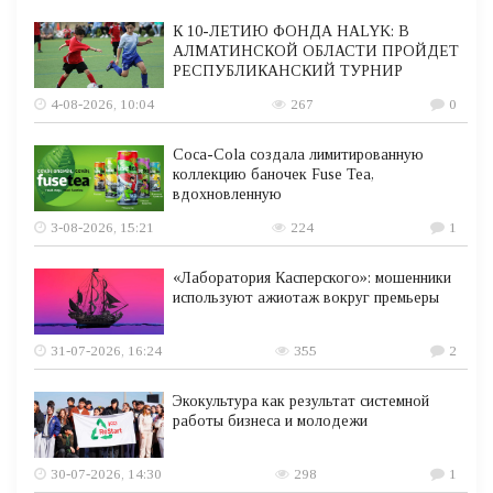
К 10-ЛЕТИЮ ФОНДА HALYK: В
АЛМАТИНСКОЙ ОБЛАСТИ ПРОЙДЕТ
РЕСПУБЛИКАНСКИЙ ТУРНИР
4-08-2026, 10:04
267
0
Coca-Cola создала лимитированную
коллекцию баночек Fuse Tea,
вдохновленную
3-08-2026, 15:21
224
1
«Лаборатория Касперского»: мошенники
используют ажиотаж вокруг премьеры
31-07-2026, 16:24
355
2
Экокультура как результат системной
работы бизнеса и молодежи
30-07-2026, 14:30
298
1