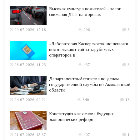
Высокая культура водителей – залог
снижения ДТП на дорогах
29-07-2026, 17:18
296
3
«Лаборатория Касперского»: мошенники
подделывают сайты зарубежных
операторов в
28-07-2026, 11:23
437
3
ДепартаментомАгентства по делам
государственной службы по Акмолинской
области
24-07-2026, 09:21
840
18
Конституция как основа будущих
экономических реформ
21-07-2026, 15:37
407
1