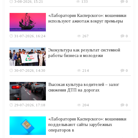
3-08-2026, 15:21
133
0
«Лаборатория Касперского»: мошенники
используют ажиотаж вокруг премьеры
31-07-2026, 16:24
267
0
Экокультура как результат системной
работы бизнеса и молодежи
30-07-2026, 14:30
214
0
Высокая культура водителей – залог
снижения ДТП на дорогах
29-07-2026, 17:18
204
0
«Лаборатория Касперского»: мошенники
подделывают сайты зарубежных
операторов в