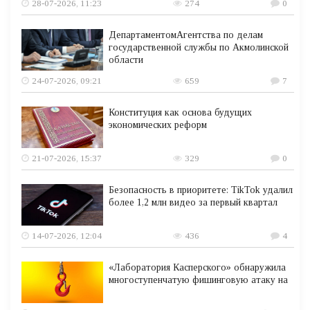
28-07-2026, 11:23
274
0
ДепартаментомАгентства по делам
государственной службы по Акмолинской
области
24-07-2026, 09:21
659
7
Конституция как основа будущих
экономических реформ
21-07-2026, 15:37
329
0
Безопасность в приоритете: TikTok удалил
более 1,2 млн видео за первый квартал
14-07-2026, 12:04
436
4
«Лаборатория Касперского» обнаружила
многоступенчатую фишинговую атаку на