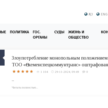
ҚАЗ
ENG
НЫЕ
ПОЛИТИКА
ГОС.
СУДЫ
ЖИЗНЬ И
КО
ОРГАНЫ
ОБЩЕСТВО
Злоупотребление монопольным положением
ТОО «Өскеменспецкоммунтранс» оштрафова
1 104
29-11-2024, 09:49
0
...
Читать полностью...