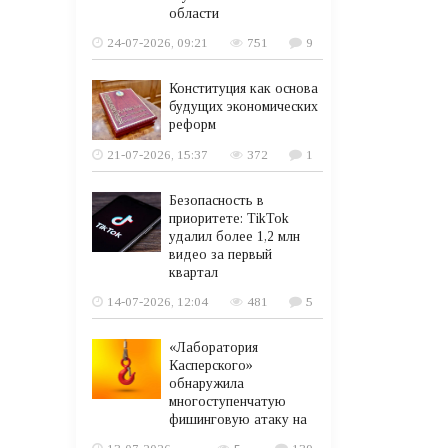
области
24-07-2026, 09:21
751
9
Конституция как основа
будущих экономических
реформ
21-07-2026, 15:37
372
1
Безопасность в
приоритете: TikTok
удалил более 1,2 млн
видео за первый
квартал
14-07-2026, 12:04
481
5
«Лаборатория
Касперского»
обнаружила
многоступенчатую
фишинговую атаку на