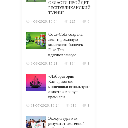
ОБЛАСТИ ПРОЙДЕТ
РЕСПУБЛИКАНСКИЙ
ТУРНИР
4-08-2026, 10:04
225
0
Coca-Cola создала
лимитированную
коллекцию баночек
Fuse Tea,
вдохновленную
3-08-2026, 15:21
184
1
«Лаборатория
Касперского»:
мошенники используют
ажиотаж вокруг
премьеры
31-07-2026, 16:24
318
1
Экокультура как
результат системной