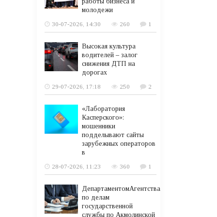
работы бизнеса и
молодежи
30-07-2026, 14:30
260
1
Высокая культура
водителей – залог
снижения ДТП на
дорогах
29-07-2026, 17:18
250
2
«Лаборатория
Касперского»:
мошенники
подделывают сайты
зарубежных операторов
в
28-07-2026, 11:23
360
1
ДепартаментомАгентства
по делам
государственной
службы по Акмолинской