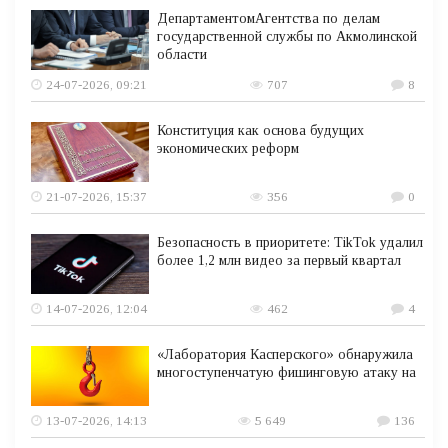
ДепартаментомАгентства по делам
государственной службы по Акмолинской
области
24-07-2026, 09:21
707
8
Конституция как основа будущих
экономических реформ
21-07-2026, 15:37
356
0
Безопасность в приоритете: TikTok удалил
более 1,2 млн видео за первый квартал
14-07-2026, 12:04
462
4
«Лаборатория Касперского» обнаружила
многоступенчатую фишинговую атаку на
13-07-2026, 14:13
5 649
136