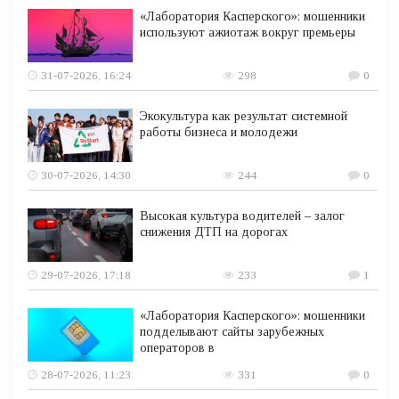
«Лаборатория Касперского»: мошенники
используют ажиотаж вокруг премьеры
31-07-2026, 16:24
298
0
Экокультура как результат системной
работы бизнеса и молодежи
30-07-2026, 14:30
244
0
Высокая культура водителей – залог
снижения ДТП на дорогах
29-07-2026, 17:18
233
1
«Лаборатория Касперского»: мошенники
подделывают сайты зарубежных
операторов в
28-07-2026, 11:23
331
0