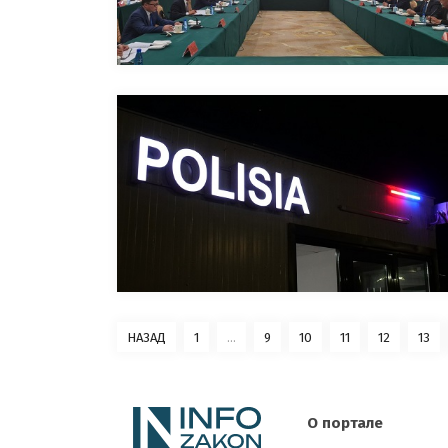
НАЗАД
1
...
9
10
11
12
13
О портале