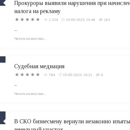
Прокуроры выявили нарушения при начисле
налога на рекламу
2 234
15-05-2023, 10:49
263
...
Читать полностью...
Судебная медиация
784
15-05-2023, 10:21
0
...
Читать полностью...
В СКО бизнесмену вернули незаконно изъят
земельный участок