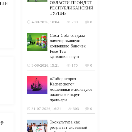
нии
ОБЛАСТИ ПРОЙДЕТ
РЕСПУБЛИКАНСКИЙ
ТУРНИР
4-08-2026, 10:04
208
0
Coca-Cola создала
лимитированную
коллекцию баночек
Fuse Tea,
вдохновленную
3-08-2026, 15:21
170
0
«Лаборатория
Касперского»:
мошенники используют
ажиотаж вокруг
премьеры
31-07-2026, 16:24
303
0
ый
Экокультура как
результат системной