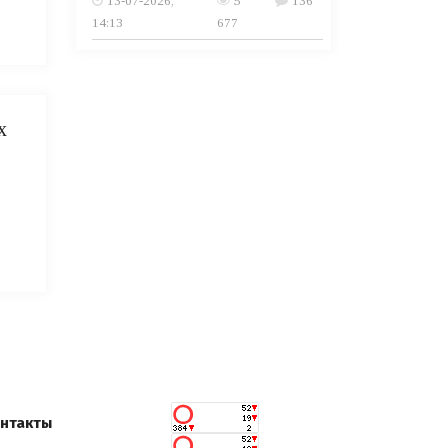
13-07-2026,
5
136
14:13
677
х
нтакты