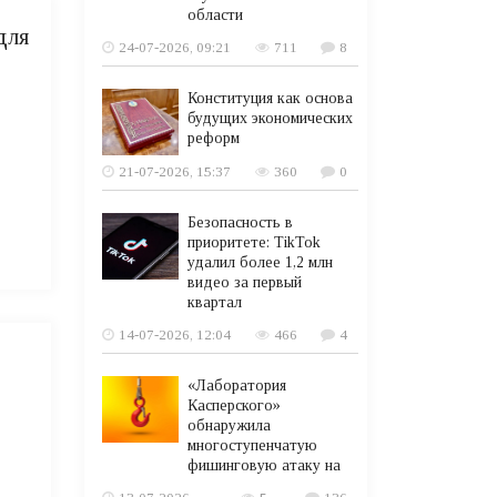
области
для
24-07-2026, 09:21
711
8
Конституция как основа
будущих экономических
реформ
21-07-2026, 15:37
360
0
Безопасность в
приоритете: TikTok
удалил более 1,2 млн
видео за первый
квартал
14-07-2026, 12:04
466
4
«Лаборатория
Касперского»
обнаружила
многоступенчатую
фишинговую атаку на