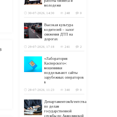
работы бизнеса и
молодежи
30-07-2026, 14:30
248
0
Высокая культура
водителей – залог
снижения ДТП на
дорогах
29-07-2026, 17:18
241
2
в
«Лаборатория
Касперского»:
мошенники
подделывают сайты
зарубежных операторов
в
28-07-2026, 11:23
340
0
ДепартаментомАгентства
по делам
государственной
службы по Акмолинской