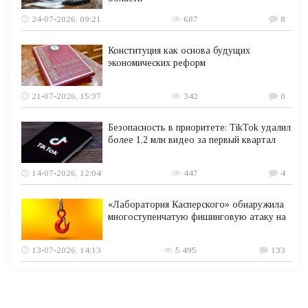
24-07-2026, 09:21
687
8
Конституция как основа будущих
экономических реформ
21-07-2026, 15:37
342
0
Безопасность в приоритете: TikTok удалил
более 1,2 млн видео за первый квартал
14-07-2026, 12:04
447
4
«Лаборатория Касперского» обнаружила
многоступенчатую фишинговую атаку на
13-07-2026, 14:13
5 495
133