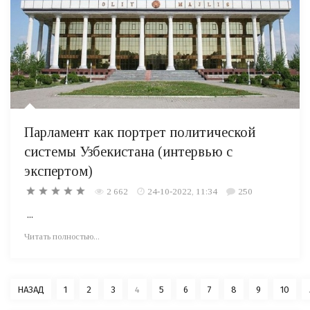
Парламент как портрет политической
системы Узбекистана (интервью с
экспертом)
2 662
24-10-2022, 11:34
250
...
Читать полностью...
НАЗАД
1
2
3
4
5
6
7
8
9
10