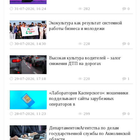
31-07-2026, 16:24
282
0
Экокультура как результат системной
работы бизнеса и молодежи
30-07-2026, 14:30
228
0
Высокая культура водителей – залог
снижения ДТП на дорогах
29-07-2026, 17:18
220
1
«Лаборатория Касперского»: мошенники
подделывают сайты зарубежных
операторов в
28-07-2026, 11:23
299
0
ДепартаментомАгентства по делам
государственной службы по Акмолинской
области