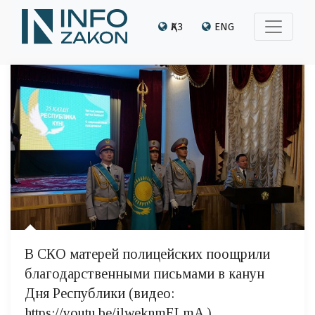
ҚАЗ
ENG
В СКО матерей полицейских поощрили
благодарственными письмами в канун
Дня Республики (видео:
https://youtu.be/jlweknmELmA )