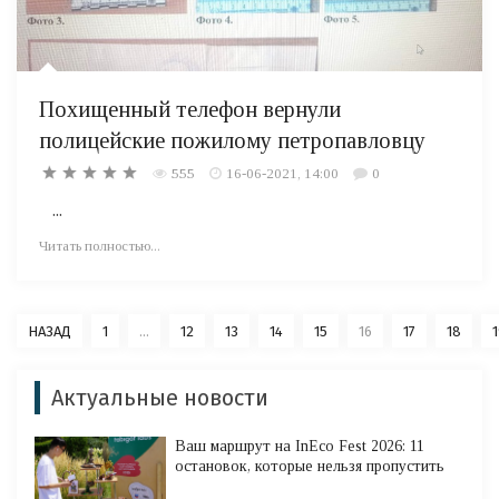
Похищенный телефон вернули
полицейские пожилому петропавловцу
555
16-06-2021, 14:00
0
...
Читать полностью...
НАЗАД
1
...
12
13
14
15
16
17
18
1
Актуальные новости
Ваш маршрут на InEco Fest 2026: 11
остановок, которые нельзя пропустить