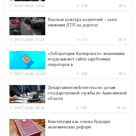
30-07-2026, 14:30
278
1
Высокая культура водителей – залог
снижения ДТП на дорогах
29-07-2026, 17:18
273
3
«Лаборатория Касперского»: мошенники
подделывают сайты зарубежных
операторов в
28-07-2026, 11:23
399
2
ДепартаментомАгентства по делам
государственной службы по Акмолинской
области
24-07-2026, 09:21
795
13
Конституция как основа будущих
экономических реформ