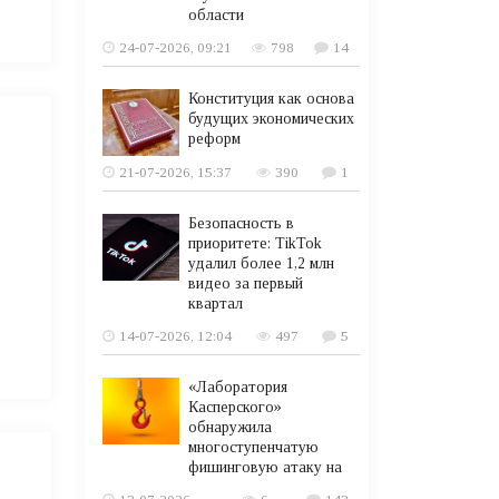
области
24-07-2026, 09:21
798
14
Конституция как основа
будущих экономических
реформ
21-07-2026, 15:37
390
1
Безопасность в
приоритете: TikTok
удалил более 1,2 млн
видео за первый
квартал
14-07-2026, 12:04
497
5
«Лаборатория
Касперского»
обнаружила
многоступенчатую
фишинговую атаку на