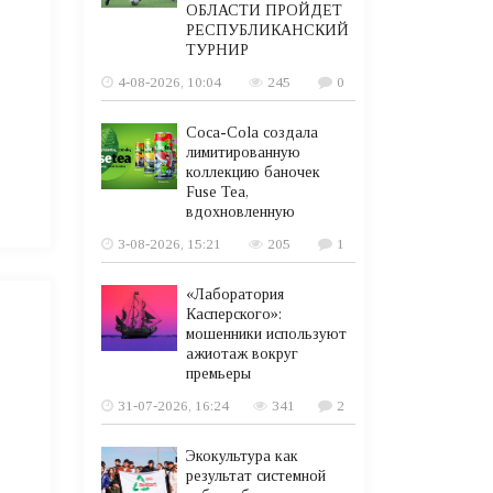
ОБЛАСТИ ПРОЙДЕТ
РЕСПУБЛИКАНСКИЙ
ТУРНИР
4-08-2026, 10:04
245
0
Coca-Cola создала
лимитированную
коллекцию баночек
Fuse Tea,
вдохновленную
3-08-2026, 15:21
205
1
«Лаборатория
Касперского»:
мошенники используют
ажиотаж вокруг
премьеры
31-07-2026, 16:24
341
2
Экокультура как
результат системной