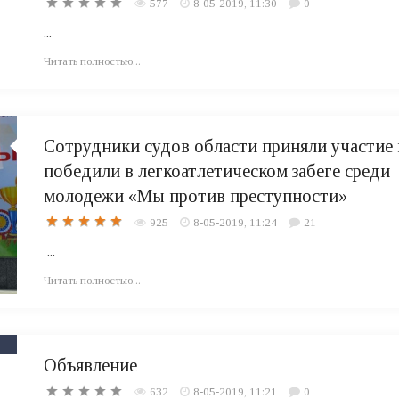
577
8-05-2019, 11:30
0
...
Читать полностью...
Сотрудники судов области приняли участие 
победили в легкоатлетическом забеге среди
молодежи «Мы против преступности»
925
8-05-2019, 11:24
21
...
Читать полностью...
Объявление
632
8-05-2019, 11:21
0