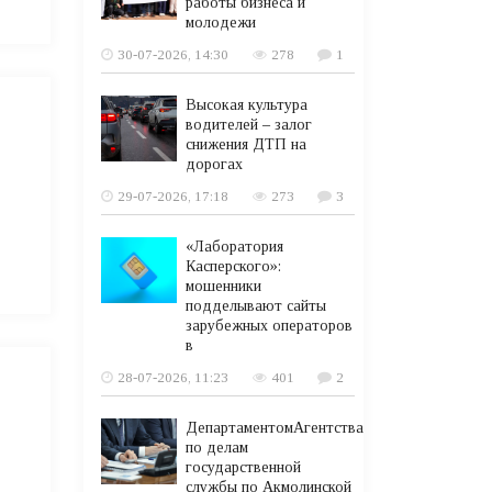
работы бизнеса и
молодежи
30-07-2026, 14:30
278
1
Высокая культура
водителей – залог
снижения ДТП на
дорогах
29-07-2026, 17:18
273
3
«Лаборатория
Касперского»:
мошенники
подделывают сайты
зарубежных операторов
в
28-07-2026, 11:23
401
2
ДепартаментомАгентства
по делам
государственной
службы по Акмолинской