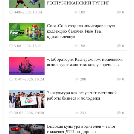
РЕСПУБЛИКАНСКИЙ ТУРНИР
4-08-2026, 10:04
189
0
Coca-Cola создала лимитированную
коллекцию баночек Fuse Tea,
вдохновленную
3-08-2026, 15:21
158
0
«Лаборатория Касперского»: мошенники
используют ажиотаж вокруг премьеры
31-07-2026, 16:24
288
0
Экокультура как результат системной
работы бизнеса и молодежи
30-07-2026, 14:30
234
0
Высокая культура водителей – залог
снижения ДТП на дорогах