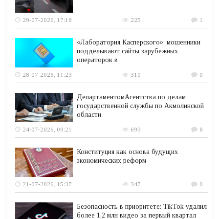
29-07-2026, 17:18
225
1
«Лаборатория Касперского»: мошенники
подделывают сайты зарубежных
операторов в
28-07-2026, 11:23
310
0
ДепартаментомАгентства по делам
государственной службы по Акмолинской
области
24-07-2026, 09:21
693
8
Конституция как основа будущих
экономических реформ
21-07-2026, 15:37
347
0
Безопасность в приоритете: TikTok удалил
более 1,2 млн видео за первый квартал